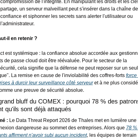
compromission de l'intégrité. En manipulant les droits et les clés
partage, un serveur malveillant peut s'insérer dans la chaîne de 
confiance et siphonner les secrets sans alerter l'utilisateur ou 
l'administrateur.
ut-il en retenir ?
ct est systémique : la confiance absolue accordée aux gestionna
s de passe cloud doit être réévaluée. Pour le secteur de la 
écurité, cela signifie que la défense ne peut reposer sur un seul o
ue". La remise en cause de l'inviolabilité des coffres-forts 
force 
rises à durcir leur surveillance côté serveur
 et à ne plus considér
omme une preuve de sécurité absolue.
 grand bluff du COMEX : pourquoi 78 % des patrons
t qu'ils sont déjà attaqués   
é :
 Le Data Threat Report 2026 de Thales met en lumière une 
exion dangereuse au sommet des entreprises. Alors que 
78 % 
ants affirment n'avoir subi aucun incident
, les équipes de terrain 