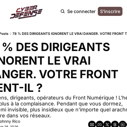
Se connecter
S’inscrire
Posts
78 % DES DIRIGEANTS IGNORENT LE VRAI DANGER. VOTRE FRONT TI
 % DES DIRIGEANTS 
NORENT LE VRAI 
NGER. VOTRE FRONT 
ENT-IL ?
ns, dirigeants, opérateurs du Front Numérique ! L'h
 plus à la complaisance. Pendant que vous dormez, 
mi invisible, plus insidieux que n'importe quel arachn
ltre dans vos réseaux. 
ohnny Rico
eb 26, 2026