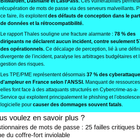
Bitwarden, Dashlane et LastPass.
 Ces vulnérabilités permette
récupération de mots de passe via des serveurs malveillants. P
ce faire, ils exploitent 
des défauts de conception dans le part
de données et la rétrocompatibilité.
Le rapport Thales souligne une fracture alarmante :
 78 % des 
dirigeants ne déclarent aucun incident, contre seulement 5
des opérationnels.
 Ce décalage de perception, lié à une défini
divergente de l'incident, paralyse les arbitrages budgétaires et l
gestion des risques.
Les TPE/PME représentent désormais 
37 % des cyberattaque
d'ampleur en France selon l'ANSSI.
 Manquant de ressources,
elles font face à des attaquants structurés en Cybercrime-as-a-
Service qui exploitent principalement le phishing et l'obsolesce
logicielle pour 
causer des dommages souvent fatals
.
ous voulez en savoir plus ?
tionnaires de mots de passe : 25 failles critiques br
e du coffre-fort inviolable 