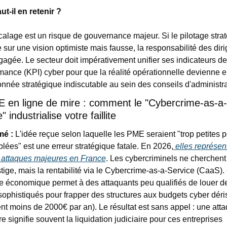
ut-il en retenir ?
alage est un risque de gouvernance majeur. Si le pilotage strat
 sur une vision optimiste mais fausse, la responsabilité des diri
gagée. Le secteur doit impérativement unifier ses indicateurs de 
mance (KPI) cyber pour que la réalité opérationnelle devienne en
nnée stratégique indiscutable au sein des conseils d'administra
E en ligne de mire : comment le "Cybercrime-as-a-
" industrialise votre faillite   
é :
 L'idée reçue selon laquelle les PME seraient "trop petites p
iblées" est une erreur stratégique fatale. En 2026,
 elles représent
attaques majeures en France
. Les cybercriminels ne cherchent 
stige, mais la rentabilité via le Cybercrime-as-a-Service (CaaS). 
 économique permet à des attaquants peu qualifiés de louer de
 sophistiqués pour frapper des structures aux budgets cyber déris
nt moins de 2000€ par an). Le résultat est sans appel : une atta
e signifie souvent la liquidation judiciaire pour ces entreprises 