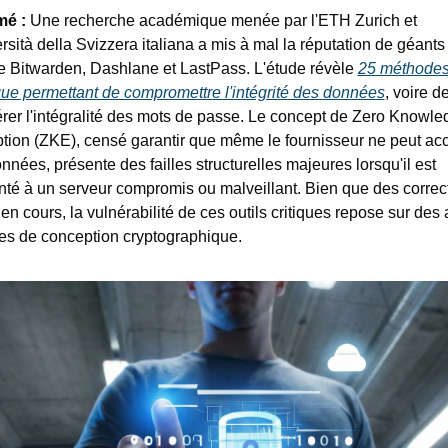
é : 
Une recherche académique menée par l'ETH Zurich et 
ersità della Svizzera italiana a mis à mal la réputation de géants 
Bitwarden, Dashlane et LastPass. L'étude révèle 
25 méthodes
que permettant de compromettre l'intégrité des données
, voire de
rer l'intégralité des mots de passe. Le concept de Zero Knowled
tion (ZKE), censé garantir que même le fournisseur ne peut acc
nnées, présente des failles structurelles majeures lorsqu'il est 
nté à un serveur compromis ou malveillant. Bien que des correcti
 en cours, la vulnérabilité de ces outils critiques repose sur des a
s de conception cryptographique.