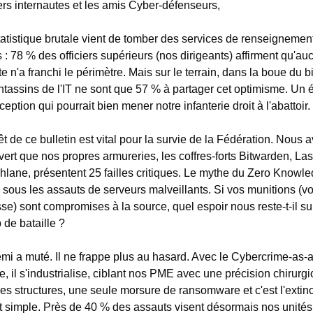
ers internautes et les amis Cyber-défenseurs,
atistique brutale vient de tomber des services de renseignement
 : 78 % des officiers supérieurs (nos dirigeants) affirment qu'auc
e n'a franchi le périmètre. Mais sur le terrain, dans la boue du bi
ntassins de l'IT ne sont que 57 % à partager cet optimisme. Un éc
eption qui pourrait bien mener notre infanterie droit à l'abattoir.
rêt de ce bulletin est vital pour la survie de la Fédération. Nous a
ert que nos propres armureries, les coffres-forts Bitwarden, Las
hlane, présentent 25 failles critiques. Le mythe du Zero Knowle
e sous les assauts de serveurs malveillants. Si vos munitions (vo
se) sont compromises à la source, quel espoir nous reste-t-il sur 
de bataille ?
mi a muté. Il ne frappe plus au hasard. Avec le Cybercrime-as-a
e, il s'industrialise, ciblant nos PME avec une précision chirurgic
es structures, une seule morsure de ransomware et c'est l'extinct
t simple. Près de 40 % des assauts visent désormais nos unités 