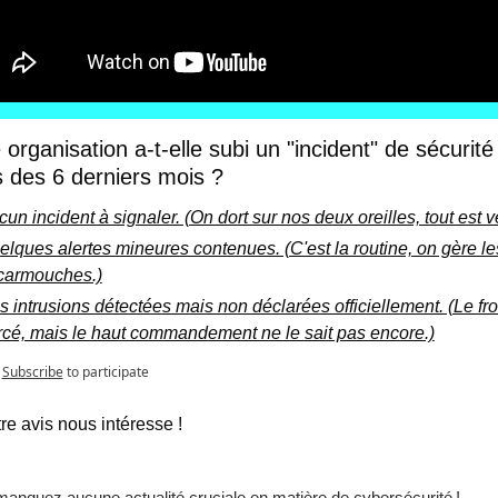
 organisation a-t-elle subi un "incident" de sécurité 
 des 6 derniers mois ?
un incident à signaler. (On dort sur nos deux oreilles, tout est ver
lques alertes mineures contenues. (C'est la routine, on gère les
carmouches.)
 intrusions détectées mais non déclarées officiellement. (Le fron
rcé, mais le haut commandement ne le sait pas encore.)
Subscribe
to participate
re avis nous intéresse ! 
anquez aucune actualité cruciale en matière de cybersécurité ! 