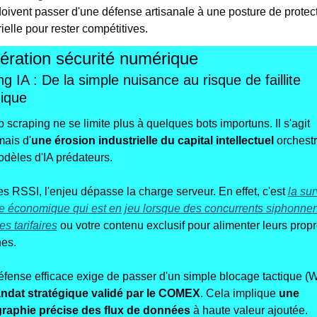
ivent passer d'une défense artisanale à une posture de protect
rielle pour rester compétitives.
ération sécurité numérique
g IA : De la simple nuisance au risque de faillite 
ique 
 scraping ne se limite plus à quelques bots importuns. Il s'agit 
ais d'
une
érosion industrielle du capital intellectuel
 orchestr
dèles d'IA prédateurs. 
es RSSI, l'enjeu dépasse la charge serveur. En effet, c'est 
la sur
 économique qui est en jeu lorsque des concurrents siphonnent
s tarifaires
 ou votre contenu exclusif pour alimenter leurs propr
es. 
ndat stratégique
validé par le COMEX
. Cela implique 
une 
graphie précise des flux de données
 à haute valeur ajoutée. 