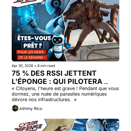
Apr 30, 2026
•
8 min read
75 % DES RSSI JETTENT 
L'ÉPONGE : QUI PILOTERA 
VOTRE SÉCURITÉ QUAND LE 
« Citoyens, l'heure est grave ! Pendant que vous 
dormez, une nuée de parasites numériques 
SYSTÈME S'EFFONDRERA ?
dévore nos infrastructures.  »
Johnny Rico