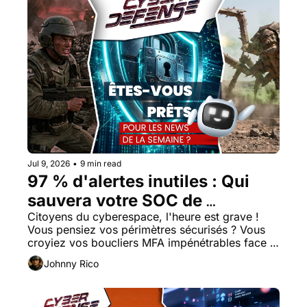
Jul 9, 2026
•
9 min read
97 % d'alertes inutiles : Qui 
sauvera votre SOC de 
Citoyens du cyberespace, l'heure est grave ! 
l'aveuglement total ? 
Vous pensiez vos périmètres sécurisés ? Vous 
croyiez vos boucliers MFA impénétrables face à 
l'ennemi ? L'adversaire a muté. 
Johnny Rico