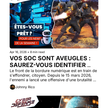
Apr 16, 2026
•
8 min read
VOS SOC SONT AVEUGLES : 
SAUREZ-VOUS IDENTIFIER 
L'ENNEMI QUAND IL 
Le front de la bordure numérique est en train de 
s'effondrer, citoyen. Depuis le 15 mars 2026, 
COMMUNIQUE PAR ÉMOJIS ?
l'ennemi a lancé une offensive d'une brutalité 
inouïe : 10 à 15 vagues d'attaques massives 
Johnny Rico
toutes les 24 heures. 