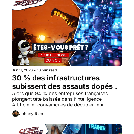
Jun 11, 2026
•
10 min read
30 % des infrastructures 
subissent des assauts dopés à 
l’IA générative : Qui tient votre 
Alors que 94 % des entreprises françaises 
plongent tête baissée dans l’Intelligence 
ligne de défense ? 
Artificielle, convaincues de décupler leur 
productivité, l’ennemi invisible a déjà infiltré nos 
Johnny Rico
lignes.   