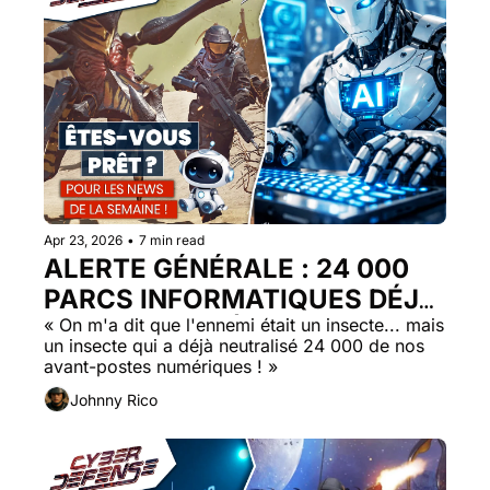
Apr 23, 2026
•
7 min read
ALERTE GÉNÉRALE : 24 000 
PARCS INFORMATIQUES DÉJÀ 
COMPROMIS, ÊTES-VOUS LA 
« On m'a dit que l'ennemi était un insecte... mais 
un insecte qui a déjà neutralisé 24 000 de nos 
PROCHAINE VICTIME ?
avant-postes numériques ! »
Johnny Rico