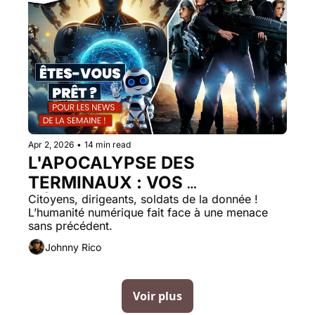
Apr 2, 2026
•
14 min read
L'APOCALYPSE DES 
TERMINAUX : VOS 
DÉVELOPPEURS ONT-ILS 
Citoyens, dirigeants, soldats de la donnée ! 
L’humanité numérique fait face à une menace 
LIVRÉ LES CLÉS DE LA 
sans précédent.
FORTERESSE ?
Johnny Rico
Voir plus