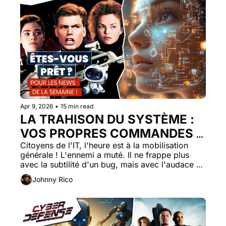
Apr 9, 2026
•
15 min read
LA TRAHISON DU SYSTÈME : 
VOS PROPRES COMMANDES 
ONT-ELLES OUVERT LES 
Citoyens de l'IT, l'heure est à la mobilisation 
générale ! L'ennemi a muté. Il ne frappe plus 
PORTES DE L'ENFER ?
avec la subtilité d'un bug, mais avec l'audace 
d'une infiltration de haut rang. 
Johnny Rico