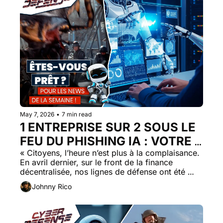
May 7, 2026
•
7 min read
1 ENTREPRISE SUR 2 SOUS LE 
FEU DU PHISHING IA : VOTRE 
SUPPLY CHAIN EST-ELLE 
« Citoyens, l’heure n’est plus à la complaisance. 
En avril dernier, sur le front de la finance 
DÉJÀ COMPROMISE ?
décentralisée, nos lignes de défense ont été 
enfoncées.  »  
Johnny Rico