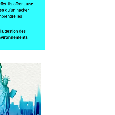
t, ils offrent 
une 
les
 qu’un hacker 
mprendre les 
a gestion des 
nvironnements 