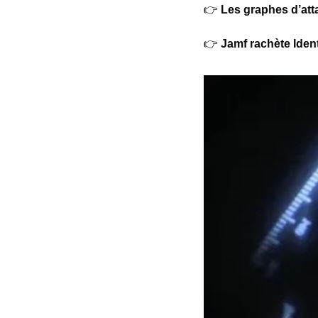
👉 
Les graphes d’att
👉 
Jamf rachète Ident