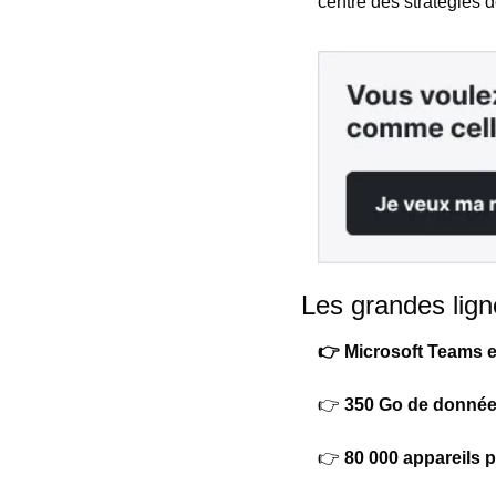
centre des stratégies d
Les grandes lign
👉 
Microsoft Teams e
👉 
350 Go de données
👉 
80 000 appareils p