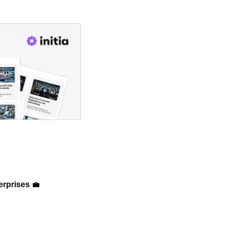
erprises 
💼