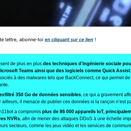
te lettre, abonne-toi 
 !
en cliquant sur ce lien
isent de plus en plus 
des techniques d’ingénierie sociale pou
icrosoft Teams ainsi que des logiciels comme Quick Assist
sociés à des malwares tels que BackConnect, ce qui permet de m
ante.
 exfiltré 350 Go de données sensibles
, ce qui a gravement affe
 ailleurs, il menace de publier ces données si la rançon n’est 
n11bot a compromis 
plus de 86 000 appareils IoT, principale
 des NVRs
, afin de mener des attaques DDoS à une échelle impre
ieurs secteurs, comme les jeux vidéo et les services de communi