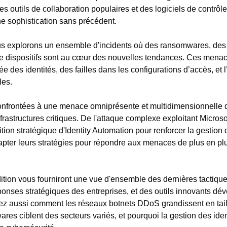
s outils de collaboration populaires et des logiciels de contrôle 
ne sophistication sans précédent.
ous explorons un ensemble d'incidents où des ransomwares, des
 dispositifs sont au cœur des nouvelles tendances. Ces menace
e des identités, des failles dans les configurations d’accès, et l’
les.
confrontées à une menace omniprésente et multidimensionnelle q
rastructures critiques. De l'attaque complexe exploitant Microso
sition stratégique d'Identity Automation pour renforcer la gestion 
apter leurs stratégies pour répondre aux menaces de plus en pl
édition vous fourniront une vue d'ensemble des dernières tactiqu
ponses stratégiques des entreprises, et des outils innovants dév
z aussi comment les réseaux botnets DDoS grandissent en taill
s ciblent des secteurs variés, et pourquoi la gestion des iden