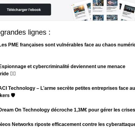
grandes lignes :
Les PME françaises sont vulnérables face au chaos numéri
Espionnage et cybercriminalité deviennent une menace 
ride
 🕵️‍♂️
ACI Technology – L’arme secrète petites entreprises face au
kers
 🛡️
Dream On Technology décroche 1,3M€ pour gérer les crise
Neos Networks riposte efficacement contre les cyberattaqu