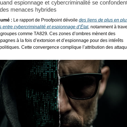
uand espionnage et cybercriminalité se confondent 
e des menaces hybrides
umé :
 Le rapport de Proofpoint dévoile 
des liens de plus en plus
s entre cybercriminalité et espionnage d’État
, notamment à trave
 groupes comme TA829. Ces zones d’ombres mènent des 
agnes à la fois d’extorsion et d’espionnage pour des intérêts 
olitiques. Cette convergence complique l’attribution des attaqu