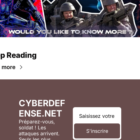
p Reading
 more
CYBERDEF
ENSE.NET
Préparez-vous, 
soldat ! Les 
S'inscrire
attaques arrivent. 
Seuls les plus 