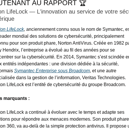
UTENANT AU RAPPORT 🏆
on LifeLock — L'innovation au service de votre sécu
rique
ton LifeLock
, anciennement connu sous le nom de Symantec, es
eader mondial des solutions de cybersécurité, principalement 
nnu pour son produit phare, Norton AntiVirus. Créée en 1982 pa
 Hendrix, l’entreprise a évolué au fil des années pour se 
entrer sur la cybersécurité. En 2014, Symantec s’est scindée en
 entités indépendantes : une division dédiée à la sécurité, 
ormais 
Symantec Enterprise sous Broadcom
, et une autre 
ialisée dans la gestion de l’information, Veritas Technologies. 
on LifeLock est l’entité de cybersécurité du groupe Broadcom.
ts marquants : 
on LifeLock a continué à évoluer avec le temps et adapte ses 
utions pour répondre aux menaces modernes. Son produit phare,
on 360, va au-delà de la simple protection antivirus. Il propose 