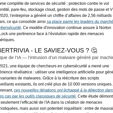
e complète de services de sécurité : protection contre le vol 
entité, pare-feu, stockage cloud, gestion des mots de passe et V
020, l'entreprise a généré un chiffre d’affaires de 2,56 milliards 
ars, ce qui consolide ainsi 
sa place parmi les leaders du marché
ybersécurité
. Ce modèle d'innovation continue assure à Norton 
Lock une pertinence face à l'évolution rapide des menaces 
ériques.
ERTRIVIA - LE SAVIEZ-VOUS ?
🤔
aque de l’IA — l’intrusion d’un malware généré par machi
2021, une équipe de chercheurs en cybersécurité a mené une 
rience révélatrice : utiliser une intelligence artificielle pour géné
variantes de malwares. Grâce à la réécriture des scripts 
eillants existants, ils ont créé plus de 10 000 versions uniques. 
renant, 
ces nouvelles itérations ont échappé à la détection dans
s cas par les outils classiques de sécurité.
 Cette étude démontr
seulement l'efficacité de l'IA dans la création de menaces 
istiquées, mais aussi son potentiel inquiétant : entre de mauvai