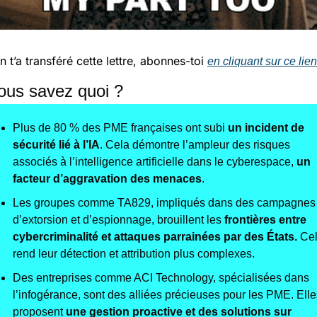
n t’a transféré cette lettre, abonnes-toi 
en cliquant sur ce lien
Vous savez quoi ?
Plus de 80 % des PME françaises ont subi 
un incident de 
sécurité lié à l’IA
. Cela démontre l’ampleur des risques 
associés à l’intelligence artificielle dans le cyberespace, 
un 
facteur d’aggravation des menaces
.
Les groupes comme TA829, impliqués dans des campagnes 
d’extorsion et d’espionnage, brouillent les 
frontières entre 
cybercriminalité et attaques
parrainées par des États
.
 Cel
rend leur détection et attribution plus complexes.
Des entreprises comme ACI Technology, spécialisées dans 
l’infogérance, sont des alliées précieuses pour les PME. Elle
proposent 
une gestion proactive et des solutions sur 