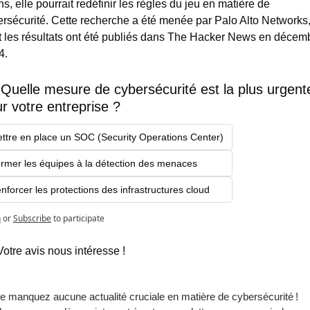
s, elle pourrait redéfinir les règles du jeu en matière de 
rsécurité. Cette recherche a été menée par Palo Alto Networks,
t les résultats ont été publiés dans The Hacker News en décemb
4.
♀️ Quelle mesure de cybersécurité est la plus urgente
r votre entreprise ?
ttre en place un SOC (Security Operations Center)
rmer les équipes à la détection des menaces
nforcer les protections des infrastructures cloud
n
or
Subscribe
to participate
otre avis nous intéresse ! 
e manquez aucune actualité cruciale en matière de cybersécurité ! 