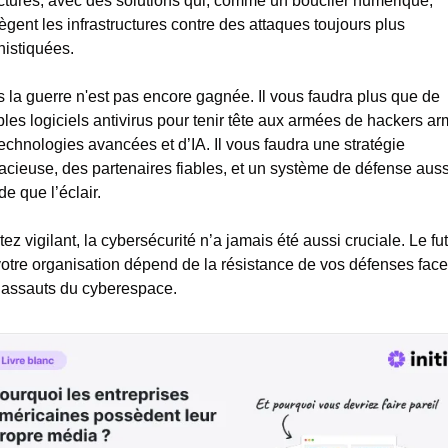
ctures, avec des solutions qui, comme un bouclier numérique, 
ègent les infrastructures contre des attaques toujours plus 
istiquées. 
 la guerre n'est pas encore gagnée. Il vous faudra plus que de 
les logiciels antivirus pour tenir tête aux armées de hackers ar
echnologies avancées et d’IA. Il vous faudra une stratégie 
cieuse, des partenaires fiables, et un système de défense aussi
de que l’éclair.
ez vigilant, la cybersécurité n’a jamais été aussi cruciale. Le fut
otre organisation dépend de la résistance de vos défenses face 
 assauts du cyberespace.