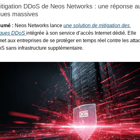
itigation DDoS de Neos Networks : une réponse au
ques massives
umé : 
Neos Networks lance 
une solution de mitigation des 
aques DDoS 
intégrée à son service d’accès Internet dédié. Elle 
et aux entreprises de se protéger en temps réel contre les atta
S sans infrastructure supplémentaire.