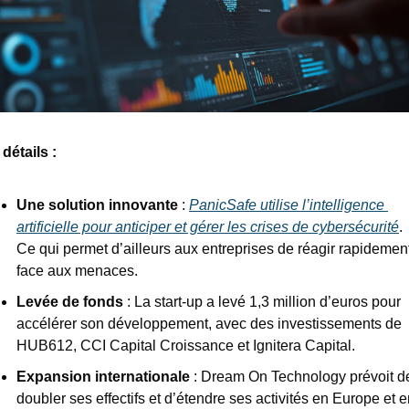
détails : 
Une solution innovante
 : 
PanicSafe utilise l’intelligence 
artificielle pour anticiper et gérer les crises de cybersécurité
. 
Ce qui permet d’ailleurs aux entreprises de réagir rapidement
face aux menaces.
Levée de fonds
 : La start-up a levé 1,3 million d’euros pour 
accélérer son développement, avec des investissements de 
HUB612, CCI Capital Croissance et Ignitera Capital.
Expansion internationale
 : Dream On Technology prévoit de
doubler ses effectifs et d’étendre ses activités en Europe et e