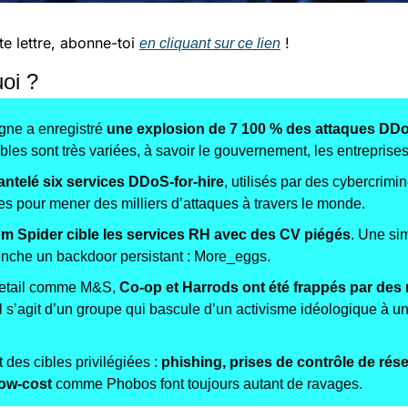
te lettre, abonne-toi 
 !
en cliquant sur ce lien
uoi ?
gne a enregistré 
une explosion de 7 100 % des attaques DD
ibles sont très variées, à savoir le gouvernement, les entreprises
ntelé six services DDoS-for-hire
, utilisés par des cybercrimin
es pour mener des milliers d’attaques à travers le monde.
m Spider cible les services RH avec des CV piégés
. Une sim
lenche un backdoor persistant : More_eggs.
retail comme M&S, 
Co-op et Harrods ont été frappés par des 
Il s’agit d’un groupe qui bascule d’un activisme idéologique à 
des cibles privilégiées : 
phishing, prises de contrôle de rése
ow-cost
 comme Phobos font toujours autant de ravages.