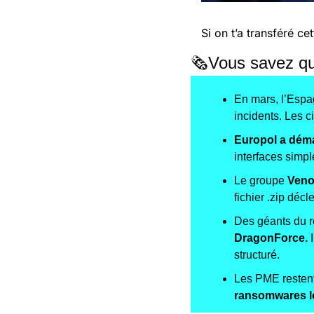
Si on t’a transféré cet
🗞️​Vous savez q
En mars, l’Espa
incidents. Les c
Europol a déma
interfaces simpl
Le groupe 
Veno
fichier .zip déc
Des géants du 
DragonForce.
 
structuré.
Les PME restent 
ransomwares l