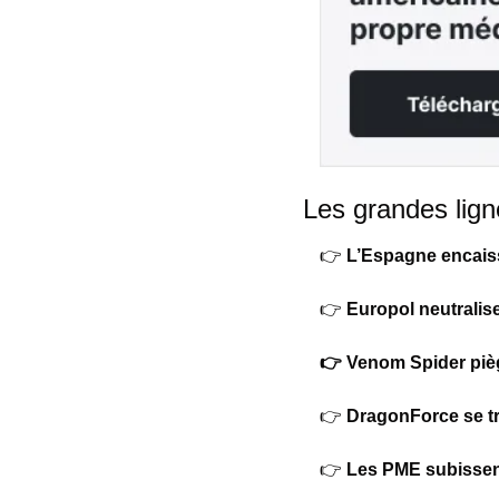
Les grandes lign
👉 
L’Espagne encais
👉 
Europol neutralis
👉 Venom Spider pièg
👉 
DragonForce se tr
👉 
Les PME subissent