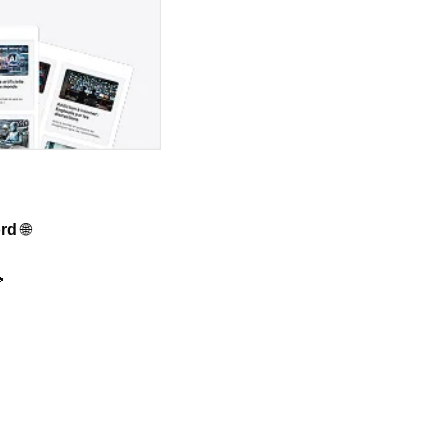
rd 
🌐
