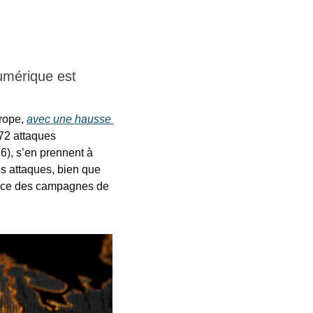
mérique est 
rope, 
avec une hausse 
72 attaques 
, s’en prennent à 
s attaques, bien que 
nce des campagnes de 
.