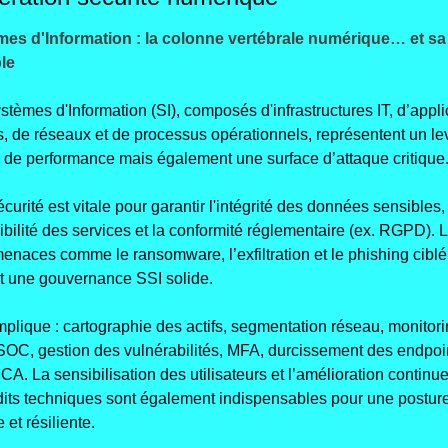
es d'Information : la colonne vertébrale numérique… et sa fa
ble
tèmes d'Information (SI), composés d'infrastructures IT, d’applic
s, de réseaux et de processus opérationnels, représentent un lev
l de performance mais également une surface d’attaque critique.
curité est vitale pour garantir l'intégrité des données sensibles, 
ibilité des services et la conformité réglementaire (ex. RGPD). L
enaces comme le ransomware, l’exfiltration et le phishing ciblé 
t une gouvernance SSI solide. 
mplique : cartographie des actifs, segmentation réseau, monitori
OC, gestion des vulnérabilités, MFA, durcissement des endpoint
A. La sensibilisation des utilisateurs et l’amélioration continue
dits techniques sont également indispensables pour une posture
 et résiliente.