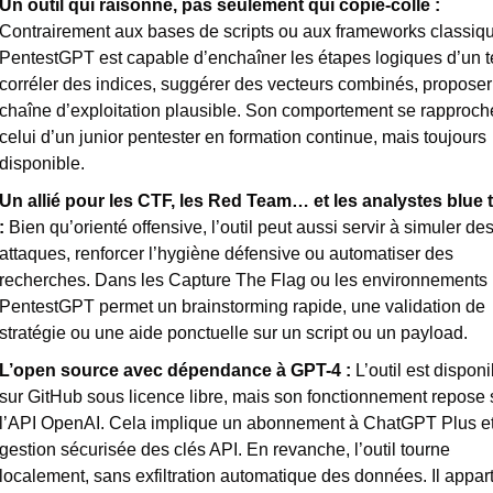
Un outil qui raisonne, pas seulement qui copie-colle : 
Contrairement aux bases de scripts ou aux frameworks classiqu
PentestGPT est capable d’enchaîner les étapes logiques d’un tes
corréler des indices, suggérer des vecteurs combinés, proposer
chaîne d’exploitation plausible. Son comportement se rapproche
celui d’un junior pentester en formation continue, mais toujours 
disponible. 
Un allié pour les CTF, les Red Team… et les analystes blue 
: 
Bien qu’orienté offensive, l’outil peut aussi servir à simuler des
attaques, renforcer l’hygiène défensive ou automatiser des 
recherches. Dans les Capture The Flag ou les environnements l
PentestGPT permet un brainstorming rapide, une validation de 
stratégie ou une aide ponctuelle sur un script ou un payload.
L’open source avec dépendance à GPT-4 : 
L’outil est disponi
sur GitHub sous licence libre, mais son fonctionnement repose s
l’API OpenAI. Cela implique un abonnement à ChatGPT Plus et
gestion sécurisée des clés API. En revanche, l’outil tourne 
localement, sans exfiltration automatique des données. Il apparti