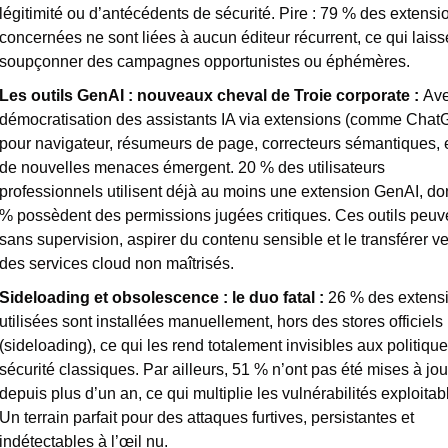
légitimité ou d’antécédents de sécurité. Pire : 79 % des extensio
concernées ne sont liées à aucun éditeur récurrent, ce qui laisse
soupçonner des campagnes opportunistes ou éphémères.
Les outils GenAI : nouveaux cheval de Troie corporate : 
Ave
démocratisation des assistants IA via extensions (comme Chat
pour navigateur, résumeurs de page, correcteurs sémantiques, et
de nouvelles menaces émergent. 20 % des utilisateurs 
professionnels utilisent déjà au moins une extension GenAI, don
% possèdent des permissions jugées critiques. Ces outils peuve
sans supervision, aspirer du contenu sensible et le transférer ve
des services cloud non maîtrisés.
Sideloading et obsolescence : le duo fatal : 
26 % des extensi
utilisées sont installées manuellement, hors des stores officiels 
(sideloading), ce qui les rend totalement invisibles aux politique
sécurité classiques. Par ailleurs, 51 % n’ont pas été mises à jour
depuis plus d’un an, ce qui multiplie les vulnérabilités exploitabl
Un terrain parfait pour des attaques furtives, persistantes et 
indétectables à l’œil nu.