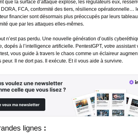
t que la surface d’attaque explose, les régulateurs eux, resserre
 : DORA, FCA, conformité des tiers, résilience opérationnelle… l
teur financier sont désormais plus préoccupés par leurs tableau
mité que par les attaques elles-mêmes.
out n’est pas perdu. Une nouvelle génération d’outils cyberéthiq
 dopés à l’intelligence artificielle. PentestGPT, votre assistant vi
test, vous guide à travers le chaos comme un éclaireur augmenté.
 peur. Il ne dort pas. Il exécute. Et il vous aide à survivre.
randes lignes
 :