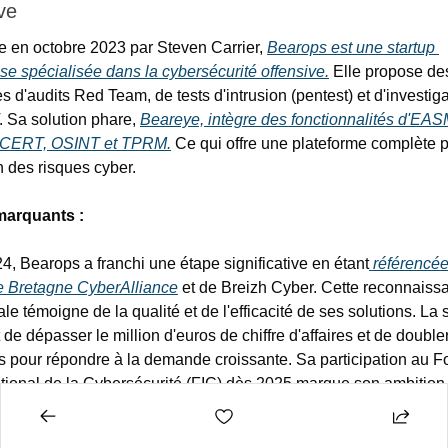
ve
 en octobre 2023 par Steven Carrier, 
Bearops est une startup 
ise spécialisée dans la cybersécurité offensive.
 Elle propose des
s d'audits Red Team, de tests d'intrusion (pentest) et d'investiga
 Sa solution phare, 
Beareye, intègre des fonctionnalités d'EASM
 CERT, OSINT et TPRM.
 Ce qui offre une plateforme complète po
 des risques cyber. ​
marquants : 
4, Bearops a franchi une étape significative en étant
 référencée
e Bretagne CyberAlliance
 et de Breizh Cyber. Cette reconnaissa
le témoigne de la qualité et de l'efficacité de ses solutions. La s
 de dépasser le million d'euros de chiffre d'affaires et de doubler
ifs pour répondre à la demande croissante. Sa participation au F
ational de la Cybersécurité (FIC) dès 2025 marque son ambition 
ser comme un acteur incontournable de la cybersécurité en Fra