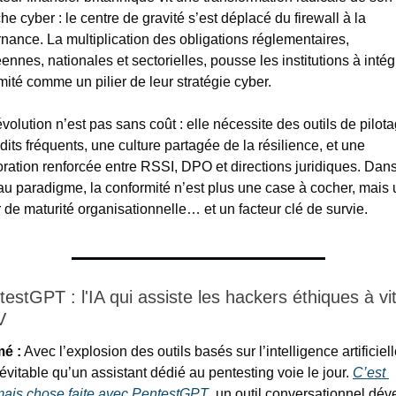
e cyber : le centre de gravité s’est déplacé du firewall à la 
nance. La multiplication des obligations réglementaires, 
nnes, nationales et sectorielles, pousse les institutions à intégr
mité comme un pilier de leur stratégie cyber.
volution n’est pas sans coût : elle nécessite des outils de pilotag
its fréquents, une culture partagée de la résilience, et une 
oration renforcée entre RSSI, DPO et directions juridiques. Dans
u paradigme, la conformité n’est plus une case à cocher, mais u
 de maturité organisationnelle… et un facteur clé de survie.
estGPT : l'IA qui assiste les hackers éthiques à vit
V
é :
 Avec l’explosion des outils basés sur l’intelligence artificielle,
névitable qu’un assistant dédié au pentesting voie le jour. 
C’est 
ais chose faite avec PentestGPT
, un outil conversationnel dév