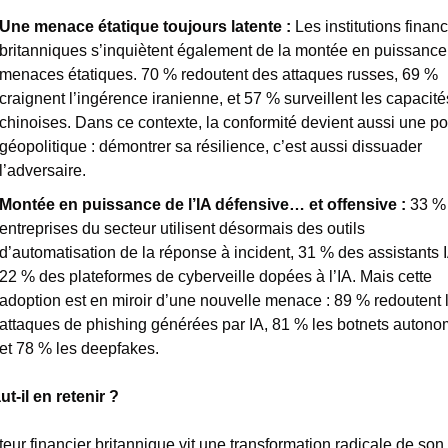
Une menace étatique toujours latente : 
Les institutions financ
britanniques s’inquiètent également de la montée en puissance
menaces étatiques. 70 % redoutent des attaques russes, 69 % 
craignent l’ingérence iranienne, et 57 % surveillent les capacités
chinoises. Dans ce contexte, la conformité devient aussi une pos
géopolitique : démontrer sa résilience, c’est aussi dissuader 
l’adversaire.
Montée en puissance de l’IA défensive… et offensive : 
33 % 
entreprises du secteur utilisent désormais des outils 
d’automatisation de la réponse à incident, 31 % des assistants IA
22 % des plateformes de cyberveille dopées à l’IA. Mais cette 
adoption est en miroir d’une nouvelle menace : 89 % redoutent l
attaques de phishing générées par IA, 81 % les botnets autono
et 78 % les deepfakes.
ut-il en retenir ?
eur financier britannique vit une transformation radicale de son 