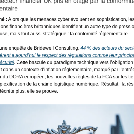
ecteur financier UK pris en otage par la conformité
entaire 
é :
 Alors que les menaces cyber évoluent en sophistication, les
tions financières britanniques identifient un autre type de pressio
use, mais tout aussi stratégique : la conformité réglementaire.
une enquête de Bridewell Consulting, 
44 % des acteurs du secte
èrent aujourd’hui le respect des régulations comme leur principal
écurité
. Cette bascule du paradigme technique vers l’obligation 
it dans un contexte d’inflation réglementaire, marqué par l’entrée
r du DORA européen, les nouvelles règles de la FCA sur les tiers
lexification de la chaîne logistique numérique. Résultat : la rési
décrète plus, elle se prouve.