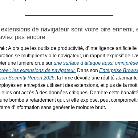
 extensions de navigateur sont votre pire ennemi, e
aviez pas encore 
mé
 : Alors que les outils de productivité, d’intelligence artificielle
ration se multiplient via le navigateur, un rapport explosif de La
eter une lumière crue sur 
une surface d’attaque aussi omniprése
orée : les extensions de navigateur.
 Dans son 
Enterprise Browse
ion Security Report 2025
, la firme dévoile une réalité alarmante
loyés en entreprise utilisent des extensions, et plus de la moiti
 elles ont accès à des données critiques. Derrière cette banalité
une bombe à retardement qui, si elle explose, peut compromettre
tème d’information sans générer le moindre bruit.