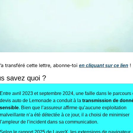
t’a transféré cette lettre, abonne-toi 
 !
en cliquant sur ce lien
us savez quoi ?
Entre avril 2023 et septembre 2024, une faille dans le parcours 
devis auto de Lemonade a conduit à la 
transmission de donné
sensible
. Bien que l’assureur affirme qu’aucune exploitation 
malveillante n’a été détectée à ce jour, il a choisi de minimiser 
l’ampleur de l’incident dans sa communication.
Selon le rapport 2025 de LayerX, les extensions de navigateur, 