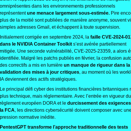
omniprésentes dans les environnements professionnels 
représentent 
une menace largement sous-estimée. 
Pire encor
plus de la moitié sont publiées de manière anonyme, souvent vi
simples adresses Gmail, et échappent à toute supervision.
Initialement corrigée en septembre 2024, la 
faille CVE-2024-01
dans le NVIDIA Container Toolkit
 s’est avérée partiellement 
mitigée. Une seconde vulnérabilité, CVE-2025-23359, a alors ét
identifiée. Malgré les patchs publiés en février, la confusion auto
des correctifs a mis en lumière 
un manque de rigueur dans la 
validation des mises à jour critiques
, au moment où les workl
IA deviennent des actifs stratégiques.
Le principal défi cyber des institutions financières britanniques n
plus technique, mais réglementaire. Avec l’entrée en vigueur du 
règlement européen DORA et le 
durcissement des exigences 
la FCA
, les directions cybersécurité doivent composer avec une
pression normative inédite. 
PentestGPT transforme l’approche traditionnelle des tests 