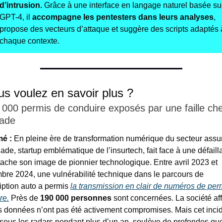
d’intrusion. 
Grâce à une interface en langage naturel basée sur
GPT-4, il 
accompagne les pentesters dans leurs analyses
, 
propose des vecteurs d’attaque et suggère des scripts adaptés à
chaque contexte.
ous voulez en savoir plus ?
 000 permis de conduire exposés par une faille che
ade
é :
 En pleine ère de transformation numérique du secteur assura
de, startup emblématique de l’insurtech, fait face à une défaill
tache son image de pionnier technologique. Entre avril 2023 et 
bre 2024, une vulnérabilité technique dans le parcours de 
iption auto a permis 
la transmission en clair de numéros de perm
re.
 Près de 
190 000 personnes
 sont concernées. La société aff
s données n’ont pas été activement compromises. Mais cet incide
sous les radars pendant plus d’un an, soulève de profondes que