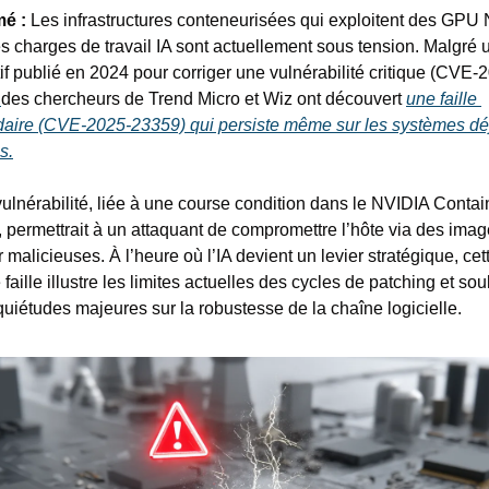
é : 
Les infrastructures conteneurisées qui exploitent des GPU 
es charges de travail IA sont actuellement sous tension. Malgré u
tif publié en 2024 pour corriger une vulnérabilité critique (CVE-
des chercheurs de Trend Micro et Wiz ont découvert 
une faille 
aire (CVE-2025-23359) qui persiste même sur les systèmes déj
s.
vulnérabilité, liée à une course condition dans le NVIDIA Contain
t, permettrait à un attaquant de compromettre l’hôte via des imag
malicieuses. À l’heure où l’IA devient un levier stratégique, cett
faille illustre les limites actuelles des cycles de patching et sou
quiétudes majeures sur la robustesse de la chaîne logicielle.