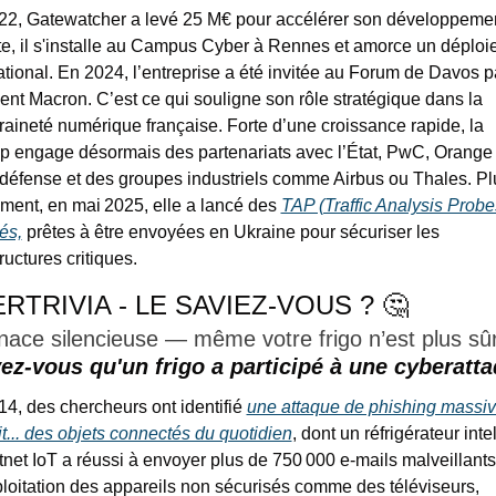
22, Gatewatcher a levé 25 M€ pour accélérer son développement
e, il s'installe au Campus Cyber à Rennes et amorce un déploi
ational. En 2024, l’entreprise a été invitée au Forum de Davos pa
ent Macron. C’est ce qui souligne son rôle stratégique dans la 
aineté numérique française. Forte d’une croissance rapide, la 
up engage désormais des partenariats avec l’État, PwC, Orange 
éfense et des groupes industriels comme Airbus ou Thales. Plu
ent, en mai 2025, elle a lancé des 
TAP (Traffic Analysis Probes
iés,
 prêtes à être envoyées en Ukraine pour sécuriser les 
tructures critiques.
RTRIVIA - LE SAVIEZ-VOUS ?
🤔
ace silencieuse — même votre frigo n’est plus sûr
ez-vous qu'un frigo a participé à une cyberatt
4, des chercheurs ont identifié 
une attaque de phishing massive
ait... des objets connectés du quotidien
, dont un réfrigérateur intel
net IoT a réussi à envoyer plus de 750 000 e‑mails malveillants
ploitation des appareils non sécurisés comme des téléviseurs, 