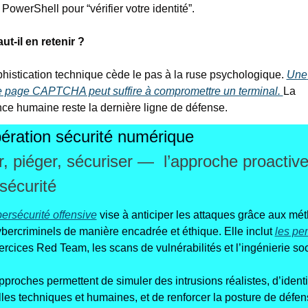
PowerShell pour “vérifier votre identité”.
ut-il en retenir ?
histication technique cède le pas à la ruse psychologique. 
Une 
e page CAPTCHA peut suffire à compromettre un terminal. 
La 
nce humaine reste la dernière ligne de défense.
ération sécurité numérique
r, piéger, sécuriser —  l’approche proactive 
sécurité
ersécurité offensive
 vise à anticiper les attaques grâce aux mét
bercriminels de manière encadrée et éthique. Elle inclut 
les pe
ercices Red Team, les scans de vulnérabilités et l’ingénierie soc
proches permettent de simuler des intrusions réalistes, d’identif
illes techniques et humaines, et de renforcer la posture de défen