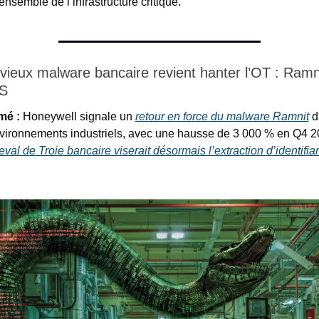
’ensemble de l’infrastructure critique.
vieux malware bancaire revient hanter l’OT : Ramnit
CS
mé :
 Honeywell signale un 
retour en force du malware Ramnit
 d
val de Troie bancaire viserait désormais l’extraction d’identifian