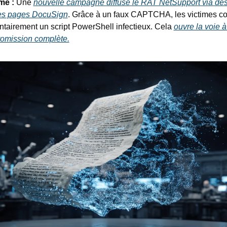
mé :
 Une 
nouvelle campagne diffuse le RAT NetSupport via des
es pages DocuSign
. Grâce à un faux CAPTCHA, les victimes cop
ntairement un script PowerShell infectieux. Cela 
ouvre la voie à
omission complète.