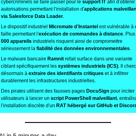
cybercriminels se faire passer pour le 
support IT
 afin d'obtenir
autorisations permettant l'installation d'
applications malveillan
via Salesforce Data Loader
.
Le dispositif industriel 
Micromate d’Instantel
 est vulnérable à 
faille permettant l'
exécution de commandes à distance
. Plus
000 appareils
 industriels risquent ainsi de compromettre 
sérieusement la 
fiabilité des données environnementales
.
Le malware bancaire 
Ramnit
 refait surface dans une variante 
ciblant spécifiquement les 
systèmes industriels (ICS)
. Il cherc
désormais à 
extraire des identifiants critiques
 et à infiltrer 
durablement les infrastructures industrielles.
Des pirates utilisent des fausses pages 
DocuSign
 pour inciter 
utilisateurs à lancer un 
script PowerShell malveillant
, entraîna
l'installation discrète d'un 
RAT hébergé sur GitHub et Discor
AI in 5 minutes a day