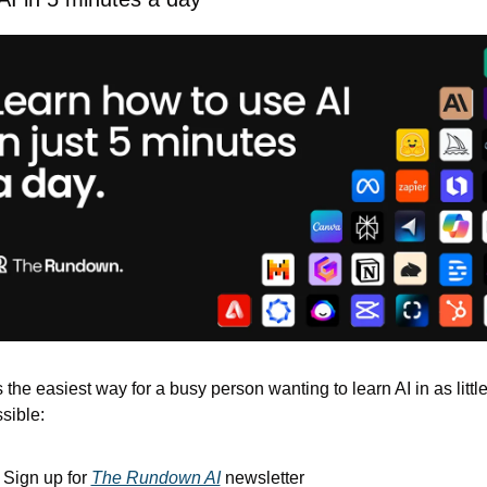
s the easiest way for a busy person wanting to learn AI in as little
sible: 
Sign up for 
The Rundown AI
 newsletter