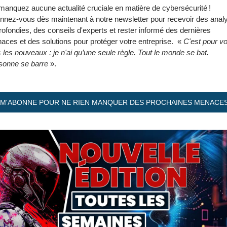
anquez aucune actualité cruciale en matière de cybersécurité ! 
nnez-vous dès maintenant à notre newsletter pour recevoir des analy
ofondies, des conseils d'experts et rester informé des dernières 
ces et des solutions pour protéger votre entreprise.  « 
C'est pour vo
 les nouveaux : je n'ai qu’une seule règle. Tout le monde se bat. 
sonne se barre
 ».
 M'ABONNE POUR NE RIEN MANQUER DES PROCHAINES MENACES