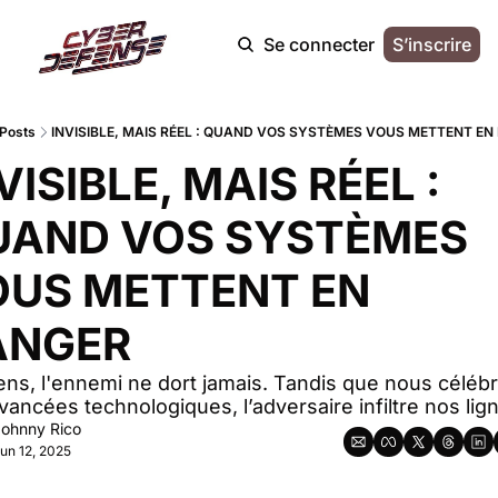
Se connecter
S’inscrire
Posts
INVISIBLE, MAIS RÉEL : QUAND VOS SYSTÈMES VOUS METTENT E
VISIBLE, MAIS RÉEL : 
AND VOS SYSTÈMES 
US METTENT EN 
ANGER
ens, l'ennemi ne dort jamais. Tandis que nous célébr
vancées technologiques, l’adversaire infiltre nos lig
ohnny Rico
un 12, 2025