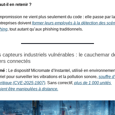
ut-il en retenir ?
promission ne vient plus seulement du code : elle passe par la 
treprises doivent 
former leurs employés à la détection des scén
hing
, tout autant qu’aux phishing traditionnels.
 capteurs industriels vulnérables : le cauchemar de
ers connectés
mé :
 Le dispositif Micromate d’Instantel, utilisé en environnement
riel pour surveiller les vibrations et la pollution sonore, 
souffre d
 critique (CVE-2025-1907)
. Sans correctif, 
plus de 1 000 unités 
ient être manipulées à distance.