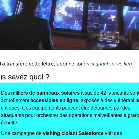
t’a transféré cette lettre, abonne-toi 
 !
en cliquant sur ce lien
ous savez quoi ?
Des 
milliers de panneaux solaires
 issus de 42 fabricants sont
actuellement 
accessibles en ligne
, exposés à des vulnérabilité
critiques. Ces équipements peuvent être détournés par des 
attaquants pour orchestrer des opérations malveillantes à grand
échelle.
Une campagne de 
vishing ciblant Salesforce
 voit des 