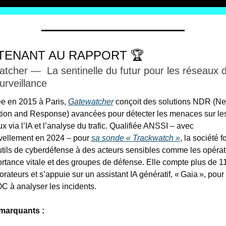
TENANT AU RAPPORT 🏆
tcher —  La sentinelle du futur pour les réseaux d
urveillance
e en 2015 à Paris, 
Gatewatcher
 conçoit des solutions NDR (Ne
ion and Response) avancées pour détecter les menaces sur les
x via l’IA et l’analyse du trafic. Qualifiée ANSSI – avec 
vellement en 2024 – pour 
sa sonde « Trackwatch »
, la société fo
tils de cyberdéfense à des acteurs sensibles comme les opérat
rtance vitale et des groupes de défense. Elle compte plus de 11
orateurs et s’appuie sur un assistant IA génératif, « Gaia », pour 
C à analyser les incidents.
 marquants : 