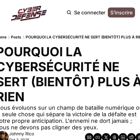
Se connecter
S’inscrire
ome
Posts
POURQUOI LA CYBERSÉCURITÉ NE SERT (BIENTÔT) PLUS À R
POURQUOI LA 
CYBERSÉCURITÉ NE 
SERT (BIENTÔT) PLUS À
RIEN
ous évoluons sur un champ de bataille numérique ou
a seule chose qui sépare la victoire de la défaite est 
otre propre anticipation. L'ennemi ne dort jamais ; 
ous ne devons pas cligner des yeux.
Johnny Rico
Oct 2, 2025