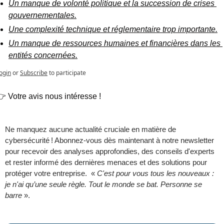
Un manque de volonté politique et la succession de crises 
gouvernementales.
Une complexité technique et réglementaire trop importante.
Un manque de ressources humaines et financières dans les 
entités concernées.
ogin
or
Subscribe
to participate
 Votre avis nous intéresse ! 
Ne manquez aucune actualité cruciale en matière de 
cybersécurité ! Abonnez-vous dès maintenant à notre newsletter 
pour recevoir des analyses approfondies, des conseils d'experts 
et rester informé des dernières menaces et des solutions pour 
protéger votre entreprise.  « 
C'est pour vous tous les nouveaux : 
je n'ai qu’une seule règle. Tout le monde se bat. Personne se 
barre
 ».