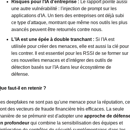
Risques pour l'IA d'entreprise :
 Le rapport pointe aussi 
une autre vulnérabilité : l'injection de prompt sur les 
applications d'IA. Un tiers des entreprises ont déjà subi 
ce type d'attaque, montrant que même nos outils les plus 
avancés peuvent être retournés contre nous.
L'IA est une épée à double tranchant :
 Si l'IA est 
utilisée pour créer des menaces, elle est aussi la clé pour 
les contrer. Il est essentiel pour les RSSI de se former sur 
ces nouvelles menaces et d'intégrer des outils de 
détection basés sur l'IA dans leur écosystème de 
défense.
ue faut-il en retenir ?
es deepfakes ne sont pas qu'une menace pour la réputation, ce 
ont des vecteurs de fraude financière très efficaces. La seule 
anière de se prémunir est d'adopter une 
approche de défense
en profondeur
 qui combine la sensibilisation des équipes et 
'intégration de contrôles de sécurité supplémentaires dans les 