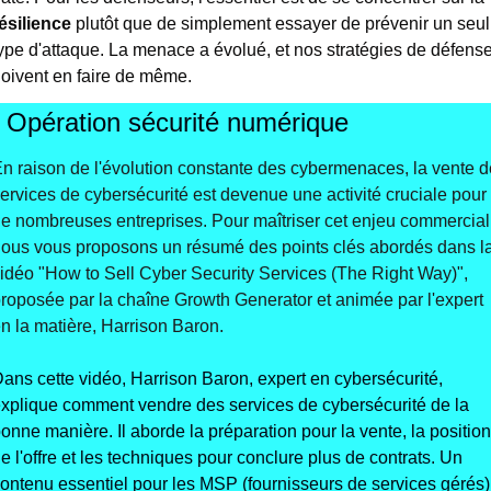
ésilience
 plutôt que de simplement essayer de prévenir un seul 
ype d'attaque. La menace a évolué, et nos stratégies de défense
oivent en faire de même.
 Opération sécurité numérique
n raison de l'évolution constante des cybermenaces, la vente de
ervices de cybersécurité est devenue une activité cruciale pour 
e nombreuses entreprises. Pour maîtriser cet enjeu commercial,
ous vous proposons un résumé des points clés abordés dans la
idéo "How to Sell Cyber Security Services (The Right Way)", 
roposée par la chaîne Growth Generator et animée par l'expert 
n la matière, Harrison Baron.
ans cette vidéo, Harrison Baron, expert en cybersécurité, 
xplique comment vendre des services de cybersécurité de la 
onne manière. Il aborde la préparation pour la vente, la position 
e l'offre et les techniques pour conclure plus de contrats. Un 
ontenu essentiel pour les MSP (fournisseurs de services gérés) 