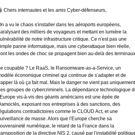

​ Chers internautes et les amis Cyber-défenseurs,
n a vu le chaos s'installer dans les aéroports européens, 
aralysant des milliers de voyageurs et mettant en lumière la 
ulnérabilité de notre infrastructure critique. Ce n'est pas une 
imple panne informatique, mais une cyberattaque bien réelle, 
ont les ondes de choc se propagent bien au-delà des terminaux
e coupable ? Le RaaS, le Ransomware-as-a-Service, un 
odèle économique criminel qui continue de s'adapter et de 
rapper là où ça fait mal. Mais le danger ne vient pas uniquement 
es groupes de cybercriminels. La dépendance technologique de
'Europe vis-à-vis des géants américains est une épée de 
amoclès, exposant nos entreprises à des sanctions, des 
égulations contradictoires comme le CLOUD Act, et une 
urveillance de masse. Alors que l'Europe cherche sa 
ouveraineté numérique, le retard de la France dans la 
ransposition de la directive NIS 2, causé par l'instabilité politique