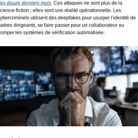
es douze derniers mois
. Ces attaques ne sont plus de la 
cience-fiction ; elles sont une réalité opérationnelle. Les 
ybercriminels utilisent des deepfakes pour usurper l'identité de 
adres dirigeants, se faire passer pour un collaborateur ou 
romper les systèmes de vérification automatisée.