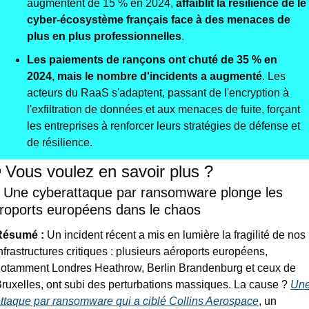
augmentent de 15 % en 2024, 
affaiblit la résilience de le 
cyber-écosystème français face à des menaces de 
plus en plus professionnelles
.
Les paiements de rançons ont chuté de 35 % en 
2024, mais le nombre d'incidents a augmenté
. Les 
acteurs du RaaS s'adaptent, passant de l'encryption à 
l'exfiltration de données et aux menaces de fuite, forçant 
les entreprises à renforcer leurs stratégies de défense et 
de résilience.

​ 
Vous voulez en savoir plus ?
⃣ Une cyberattaque par ransomware plonge les 
roports européens dans le chaos
Résumé : 
Un incident récent a mis en lumière la fragilité de nos 
nfrastructures critiques : plusieurs aéroports européens, 
otamment Londres Heathrow, Berlin Brandenburg et ceux de 
ruxelles, ont subi des perturbations massiques. La cause ? 
Une
ttaque par ransomware qui a ciblé Collins Aerospace
, un 